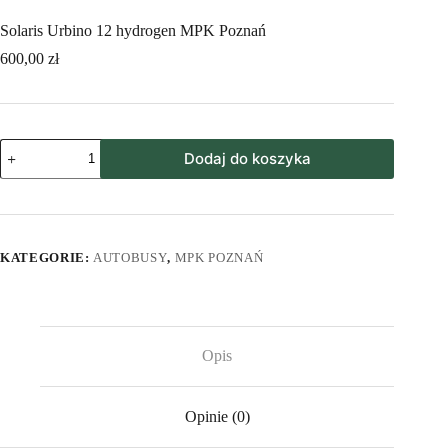
Solaris Urbino 12 hydrogen MPK Poznań
600,00
zł
ilość
Dodaj do koszyka
Solaris
Urbino
12
hydrogen
MPK
Poznań
KATEGORIE:
AUTOBUSY
,
MPK POZNAŃ
Opis
Opinie (0)