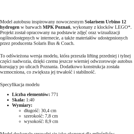
Model autobusu inspirowany nowoczesnym
Solarisem Urbino 12
hydrogen
w barwach
MPK Poznań
, wykonany z klocków LEGO*.
Projekt został opracowany na podstawie zdjęć oraz wizualizacji
ogólnodostępnych w internecie, a także materiałów udostępnionych
przez producenta Solaris Bus & Coach.
To odświeżona wersja modelu, która przeszła lifting przedniej i tylnej
części nadwozia, dzięki czemu jeszcze wierniej odwzorowuje autobus
kursujący po ulicach Poznania. Dodatkowo konstrukcja została
wzmocniona, co zwiększa jej trwałość i stabilność.
Specyfikacja modelu
Liczba elementów:
771
Skala:
1:40
Wymiary:
długość: 30,4 cm
szerokość: 7,8 cm
wysokość: 8,9 cm
Model doskonale sprawdzi się jako eksponat dla miłośników