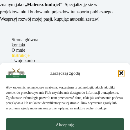
znanym jako
„Mateusz buduje!”
. Specjalizuję się w
projektowaniu i budowaniu pojazdów transportu publicznego.
Wesprzyj rozwój mojej pasji, kupując autorski zestaw!
Strona główna
kontakt
O mnie
Instrukcje
Twoje konto
Dokumenty
Zarządzaj zgodą
Aby zapewnić jak najlepsze wrażenia, korzystamy z technologii, takich jak pliki
KONTAKT
cookie, do przechowywania i/lub uzyskiwania dostępu do informacji o urządzeniu.
mateuszbuduje@wp.pl
Zgoda na te technologie pozwoli nam przetwarzać dane, takie jak zachowanie podczas
przeglądania lub unikalne identyfikatory na tej stronie. Brak wyrażenia zgody lub
+48 696 289 897
wycofanie zgody może niekorzystnie wpłynąć na niektóre cechy i funkcje.
LEGO® jest znakiem towarowym LEGO Group, która nie
sponsoruje, nie autoryzuje ani nie wspiera niniejszej strony
Akceptuję
internetowej.