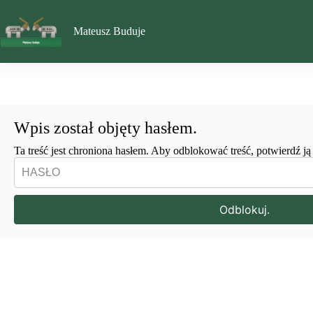
Przejdź
do
treści
Mateusz Buduje
Wpis został objęty hasłem.
Ta treść jest chroniona hasłem. Aby odblokować treść, potwierdź j
Odblokuj.