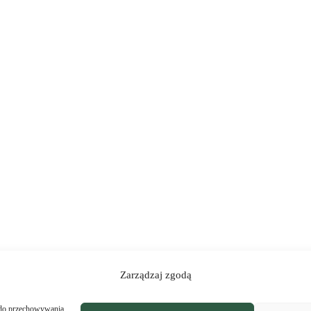
Zarządzaj zgodą
Strona główna
kontakt
O mnie
, do przechowywania